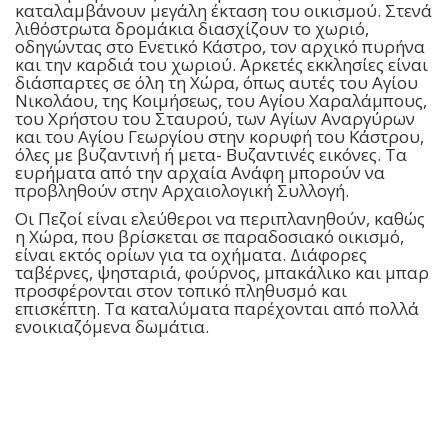
καταλαμβάνουν μεγάλη έκταση του οικισμού. Στενά
λιθόστρωτα δρομάκια διασχίζουν το χωριό,
οδηγώντας στο Ενετικό Κάστρο, τον αρχικό πυρήνα
και την καρδιά του χωριού. Αρκετές εκκλησίες είναι
διάσπαρτες σε όλη τη Χώρα, όπως αυτές του Αγίου
Νικολάου, της Κοιμήσεως, του Αγίου Χαραλάμπους,
του Χρήστου του Σταυρού, των Αγίων Αναργύρων
και του Αγίου Γεωργίου στην κορυφή του Κάστρου,
όλες με βυζαντινή ή μετα- Βυζαντινές εικόνες. Τα
ευρήματα από την αρχαία Ανάφη μπορούν να
προβληθούν στην Αρχαιολογική Συλλογή.
Οι Πεζοί είναι ελεύθεροι να περιπλανηθούν, καθώς
η Χώρα, που βρίσκεται σε παραδοσιακό οικισμό,
είναι εκτός ορίων για τα οχήματα. Διάφορες
ταβέρνες, ψησταριά, φούρνος, μπακάλικο και μπαρ
προσφέρονται στον τοπικό πληθυσμό και
επισκέπτη. Τα καταλύματα παρέχονται από πολλά
ενοικιαζόμενα δωμάτια.