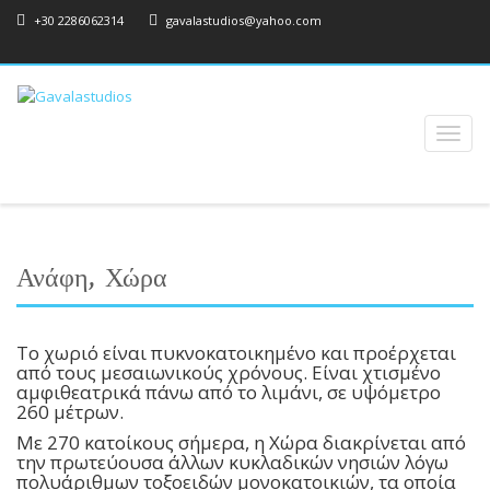
+30 2286062314
gavalastudios@yahoo.com
Toggl
naviga
Ανάφη, Χώρα
Το χωριό είναι πυκνοκατοικημένο και προέρχεται
από τους μεσαιωνικούς χρόνους. Είναι χτισμένο
αμφιθεατρικά πάνω από το λιμάνι, σε υψόμετρο
260 μέτρων.
Με 270 κατοίκους σήμερα, η Χώρα διακρίνεται από
την πρωτεύουσα άλλων κυκλαδικών νησιών λόγω
πολυάριθμων τοξοειδών μονοκατοικιών, τα οποία